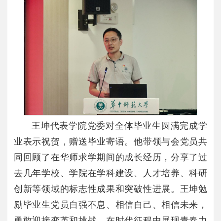
王坤代表学院党委对全体毕业生圆满完成学
业表示祝贺，赠送毕业寄语。他带领与会党员共
同回顾了在华师求学期间的成长经历，分享了过
去几年学校、学院在学科建设、人才培养、科研
创新等领域的标志性成果和突破性进展。王坤勉
励毕业生党员自强不息、相信自己、相信未来，
勇敢迎接变革和挑战，在时代征程中展现青春力