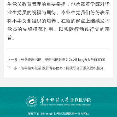
生党员教育管理的重要举措，也承载着学院对毕
业生党员的祝福与期待。毕业生党员们纷纷表示
将不辜负党组织的培养，在新的起点上继续发挥
党员的先锋模范作用，以实际行动践行党的宗
旨。
上一条：
校党委副书记、纪委书记刘继文为龙8-long8(头号玩家)国际唯一官方网站师生党员讲授专题党课
下一条：
筑牢信仰根基 践行青春使命：两院联合开展入团积极分子培训班
版权所有 龙8-long8(头号玩家)国际唯一官方网站