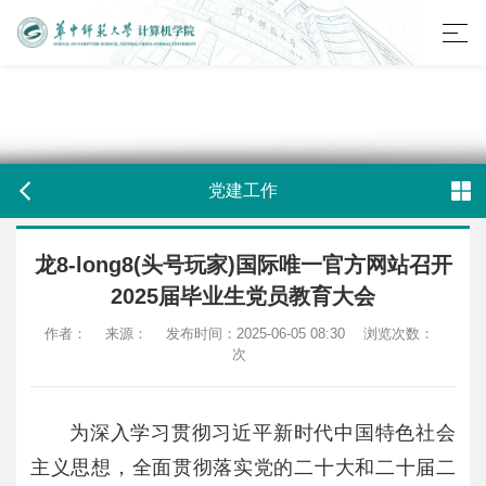
党建工作
龙8-long8(头号玩家)国际唯一官方网站召开
2025届毕业生党员教育大会
作者：
来源：
发布时间：2025-06-05 08:30
浏览次数：
次
为深入学习贯彻习近平新时代中国特色社会
主义思想，全面贯彻落实党的二十大和二十届二