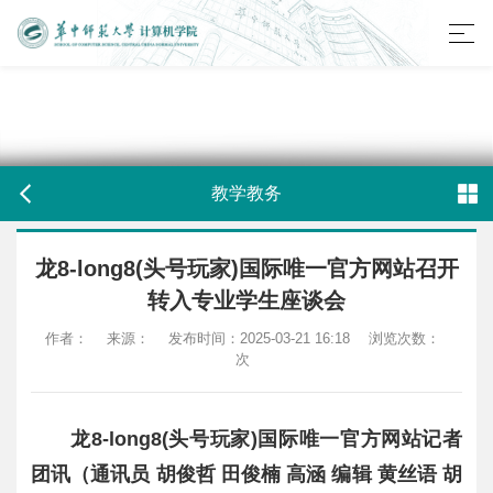
教学教务
龙8-long8(头号玩家)国际唯一官方网站召开
转入专业学生座谈会
作者：
来源：
发布时间：2025-03-21 16:18
浏览次数：
次
龙8-long8(头号玩家)国际唯一官方网站记者
团讯（通讯员 胡俊哲 田俊楠 高涵 编辑 黄丝语 胡