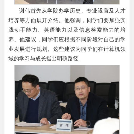
谢伟首先从学院办学历史、专业设置及人才
培养等方面展开介绍。他强调，同学们要加强实
践动手能力、英语能力以及信息检索能力的培
养。他建议，同学们应根据不同阶段对自己的学
业发展进行规划。这些建议为同学们在计算机领
域的学习与成长指出明确路径。