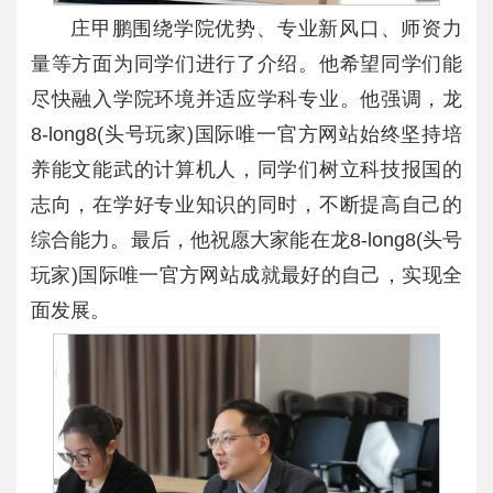
庄甲鹏围绕学院优势、专业新风口、师资力
量等方面为同学们进行了介绍。他希望同学们能
尽快融入学院环境并适应学科专业。他强调，龙
8-long8(头号玩家)国际唯一官方网站始终坚持培
养能文能武的计算机人，同学们树立科技报国的
志向，在学好专业知识的同时，不断提高自己的
综合能力。最后，他祝愿大家能在龙8-long8(头号
玩家)国际唯一官方网站成就最好的自己，实现全
面发展。