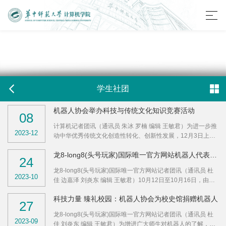
学生社团
机器人协会举办科技与传统文化知识竞赛活动
08
​计算机记者团讯（通讯员 朱冰 罗楠 编辑 王敏君）为进一步推
2023-12
动中华优秀传统文化创造性转化、创新性发展，12月3日上
午，华中师范大学机器人协会（学生）于南湖综合楼7119会
龙8-long8(头号玩家)国际唯一官方网站机器人代表队在2023中国机器人大赛中荣获佳绩
议室举办了第一届机器人科技与传统文化知识竞赛。本次活动
24
以“‘机’承传统文化，‘舞’系家国情怀”为主题，在机器人舞台剧
龙8-long8(头号玩家)国际唯一官方网站记者团讯（通讯员 杜
表演中融入传统文化，旨在鼓励更多学生参与文化传承、领悟
2023-10
佳 边嘉泽 刘炎东 编辑 王敏君）10月12日至10月16日，由中
家国情怀。活动伊始，以岳飞为原型的机器人进行了舞台剧
国自动化学会主办的2023年中国机器人大赛决赛在福建省泉
《精忠报国》的...
科技力量 臻礼校园：机器人协会为校史馆捐赠机器人
州市晋江市博览大道晋江国际会展中心举行。华中师范大学选
27
派两支代表队参加舞蹈机器人表演赛，两支代表队参加舞蹈机
龙8-long8(头号玩家)国际唯一官方网站记者团讯（通讯员 杜
器人创意赛。经过激烈的角逐，华中师范大学天策队在舞蹈机
2023-09
佳 刘炎东 编辑 王敏君）为增进广大师生对机器人的了解，提