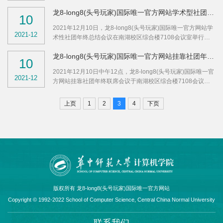
表队分别参加了舞蹈机器人表演赛项目和创意赛项目，最终收
携手表演了歌舞《一起向未来》，将“爱在华师”的故...
龙8-long8(头号玩家)国际唯一官方网站学术型社团年终总结会顺利召开
获了全国一等奖一项与全国三等奖一项。 （图为获奖证书）中
10
国机器人大赛舞蹈机器人项目是一项具有极强观赏性和趣味性
2021年12月10日，龙8-long8(头号玩家)国际唯一官方网站学
的比赛,是民俗文化与机器人学等高新技术结合的产物。比赛要
2021-12
术性社团年终总结会议在南湖校区综合楼7108会议室举行。
求参赛机器人在有限的场地和时间内，配合音乐完成动作,由于
活动以“团结协作，合力共赢，立足当下，砥砺前行”为主题。
要求机器人既要充分...
龙8-long8(头号玩家)国际唯一官方网站挂靠社团年终联席会议顺利召开
团委书记何帅，ACM协会负责人陈首翱，信息安全协会负责人
10
周雨晓，电子竞技协会负责人李逸文，机器人协会负责人陈含
2021年12月10日中午12点，龙8-long8(头号玩家)国际唯一官
丽子和代表吕行以及物联网协会代表周天惠出席本次会议。本
2021-12
方网站挂靠社团年终联席会议于南湖校区综合楼7108会议室
次会议由团委书记何帅主持。​会议伊始，主持人何帅对各位社
举行。活动以“展望未来，扬帆起航”为主题，出席本次活动的
团负责人表示欢迎，并宣布会议正式...
嘉宾有龙8-long8(头号玩家)国际唯一官方网站团委书记何帅、
上页
1
2
3
4
下页
龙8-long8(头号玩家)国际唯一官方网站社团工作部门主要成员
以及龙8-long8(头号玩家)国际唯一官方网站各挂靠社团代表成
员。本次社团联席会议由龙8-long8(头号玩家)国际唯一官方网
站团委书记何帅主持。会议伊始，主持人何帅对各位参与社团
年终联席会议的同学表示欢迎，并宣布年终汇报总结正式开
始。首先，各位挂靠社团...
版权所有 龙8-long8(头号玩家)国际唯一官方网站
Copyright © 1992-2022 School of Computer Science, Central China Normal University