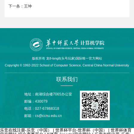
下一条：
王坤
版权所有 龙8-long8(头号玩家)国际唯一官方网站
Copyright © 1992-2022 School of Computer Science, Central China Normal University
联系我们
地址：南湖综合楼7065办公室
邮编：430079
电话：027-67868318
邮箱：cs@ccnu.edu.cn
乐竞在线注册-乐竞（中国）
|
世界杯平台-世界杯（中国）
|
世界杯体育