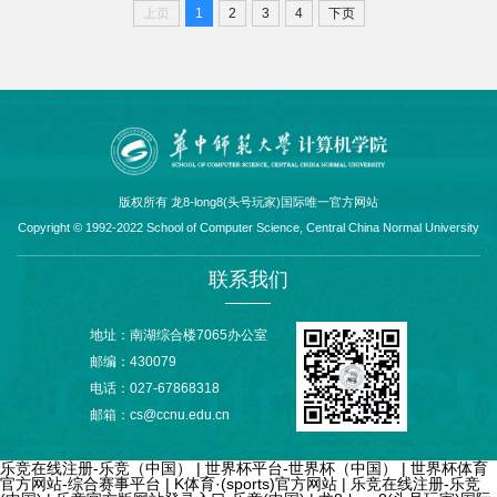
上页
1
2
3
4
下页
版权所有 龙8-long8(头号玩家)国际唯一官方网站
Copyright © 1992-2022 School of Computer Science, Central China Normal University
联系我们
地址：南湖综合楼7065办公室
邮编：430079
电话：027-67868318
邮箱：cs@ccnu.edu.cn
乐竞在线注册-乐竞（中国）
|
世界杯平台-世界杯（中国）
|
世界杯体育
官方网站-综合赛事平台
|
K体育·(sports)官方网站
|
乐竞在线注册-乐竞