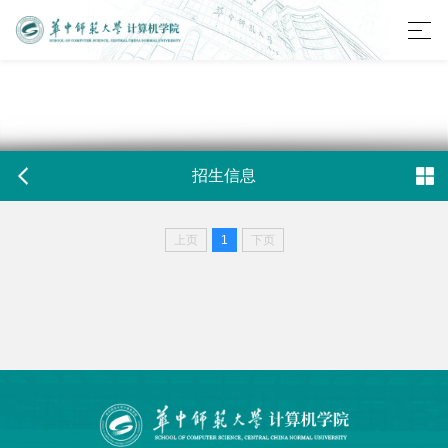
招生信息
上页
1
下页